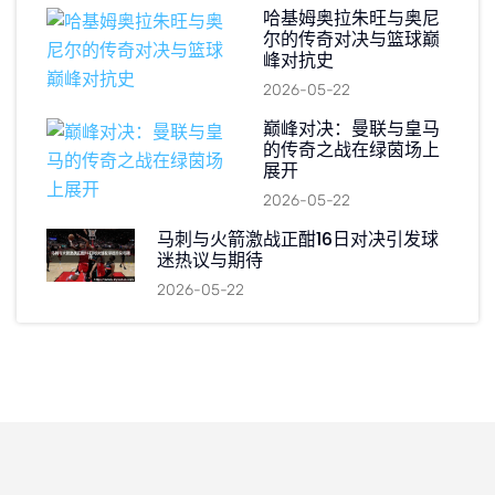
哈基姆奥拉朱旺与奥尼
尔的传奇对决与篮球巅
峰对抗史
2026-05-22
巅峰对决：曼联与皇马
的传奇之战在绿茵场上
展开
2026-05-22
马刺与火箭激战正酣16日对决引发球
迷热议与期待
2026-05-22