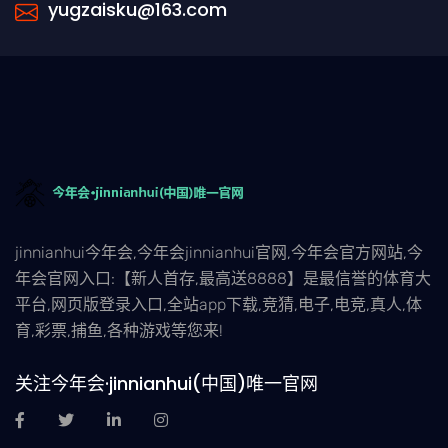
yugzaisku@163.com
jinnianhui今年会,今年会jinnianhui官网,今年会官方网站,今
年会官网入口:【新人首存,最高送8888】是最信誉的体育大
平台,网页版登录入口,全站app下载,竞猜,电子,电竞,真人,体
育,彩票,捕鱼,各种游戏等您来!
关注今年会·jinnianhui(中国)唯一官网