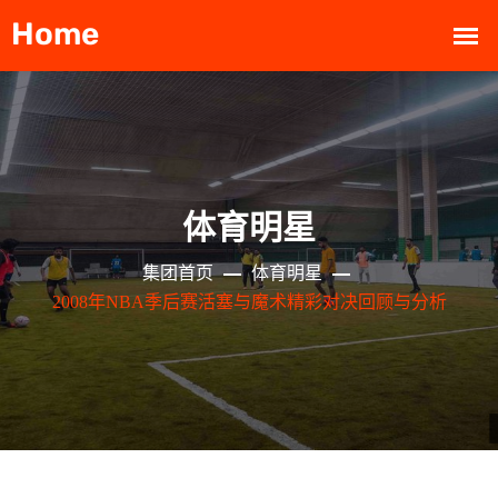
体育明星
集团首页
体育明星
2008年NBA季后赛活塞与魔术精彩对决回顾与分析