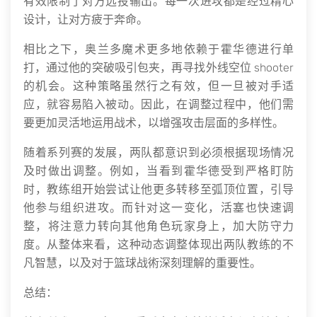
有效限制了对方远投输出。每一次进攻都是经过精心
设计，让对方疲于奔命。
相比之下，奥兰多魔术更多地依赖于霍华德进行单
打，通过他的突破吸引包夹，再寻找外线空位 shooter
的机会。这种策略虽然行之有效，但一旦被对手适
应，就容易陷入被动。因此，在调整过程中，他们需
要更加灵活地运用战术，以增强攻击层面的多样性。
随着系列赛的发展，两队都意识到必须根据现场情况
及时做出调整。例如，当看到霍华德受到严格盯防
时，教练组开始尝试让他更多转移至弧顶位置，引导
他参与组织进攻。而针对这一变化，活塞也快速调
整，将注意力转向其他角色玩家身上，加大防守力
度。从整体来看，这种动态调整体现出两队教练的不
凡智慧，以及对于篮球战術深刻理解的重要性。
总结：