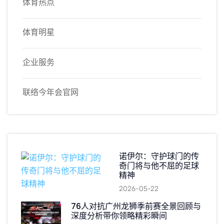
体育热点
体育明星
企业服务
联络今年会官网
诺伊尔：守护球门的传
奇门将与他不屈的足球
精神
2026-05-22
76人对抗广州龙狮季前赛全景回顾与
深度分析带你领略精彩瞬间