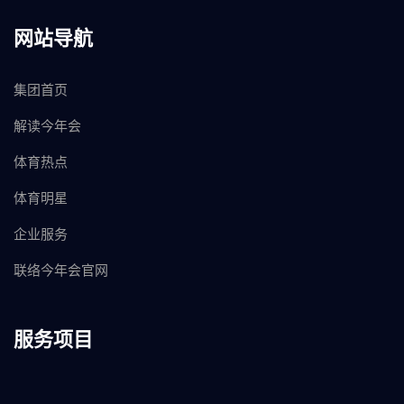
网站导航
集团首页
解读今年会
体育热点
体育明星
企业服务
联络今年会官网
服务项目