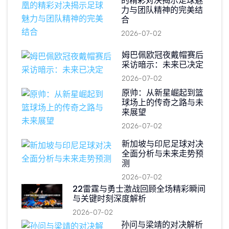
的精彩对决揭示足球魅
力与团队精神的完美结
合
2026-07-02
姆巴佩欧冠夜戴帽赛后
采访暗示：未来已决定
2026-07-02
原帅：从新星崛起到篮
球场上的传奇之路与未
来展望
2026-07-02
新加坡与印尼足球对决
全面分析与未来走势预
测
2026-07-02
22雷霆与勇士激战回顾全场精彩瞬间
与关键时刻深度解析
2026-07-02
孙问与梁靖的对决解析