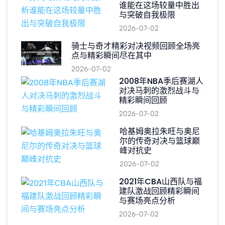
谁能在这场较量中胜出
与突破自我极限
2026-07-02
骑士与奇才精彩对决视频回顾全场亮
点与精彩瞬间尽在其中
2026-07-02
2008年NBA季后赛湖人
对决马刺的激烈战斗与
精彩瞬间回顾
2026-07-02
哈基姆奥拉朱旺与奥尼
尔的传奇对决与篮球巅
峰对抗史
2026-07-02
2021年CBA山西队与福
建队激战回顾精彩瞬间
与赛场亮点分析
2026-07-02