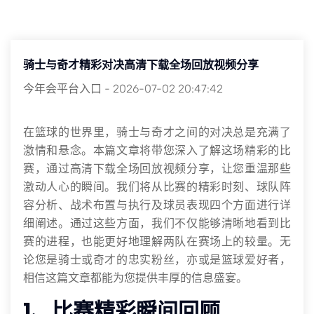
骑士与奇才精彩对决高清下载全场回放视频分享
今年会平台入口
-
2026-07-02 20:47:42
在篮球的世界里，骑士与奇才之间的对决总是充满了
激情和悬念。本篇文章将带您深入了解这场精彩的比
赛，通过高清下载全场回放视频分享，让您重温那些
激动人心的瞬间。我们将从比赛的精彩时刻、球队阵
容分析、战术布置与执行及球员表现四个方面进行详
细阐述。通过这些方面，我们不仅能够清晰地看到比
赛的进程，也能更好地理解两队在赛场上的较量。无
论您是骑士或奇才的忠实粉丝，亦或是篮球爱好者，
相信这篇文章都能为您提供丰厚的信息盛宴。
1、比赛精彩瞬间回顾