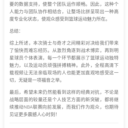
要的数据支持，使整个团队运作顺畅。因此，这种个
人能力与团队协作相结合，让整场比拼呈现出一种高
度专业化状态，使观众感受到篮球运动魅力所在。
总结：
综上所述，本次骑士与奇才之间精彩对决给我们带来
了愉快而难忘经历。从激烈角逐到战术博弈，再到明
星球员个体表演，每一个环节都展示了篮球运动独特
魅力，以及运动员顽强拼搏精神。此外，全程高清下
载视频让无法亲临现场的人也能更加直观地感受这一
切，无疑是一项福音之举。
最后，希望未来仍然能看到这样的经典对抗，不论是
战略层面的较量还是个人技艺方面的新突破，都将继
续推动NBA联赛向前发展，而我们作为观众，也期待
见证更多震撼人心时刻！