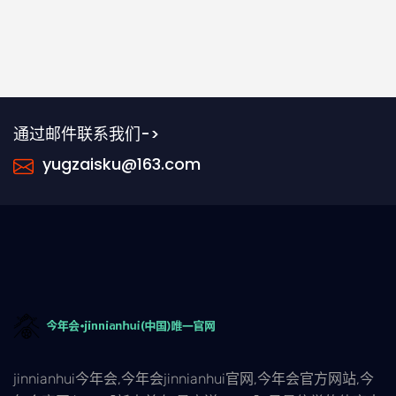
通过邮件联系我们->
yugzaisku@163.com
jinnianhui今年会,今年会jinnianhui官网,今年会官方网站,今