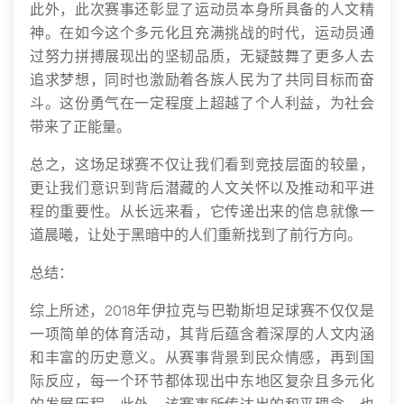
此外，此次赛事还彰显了运动员本身所具备的人文精
神。在如今这个多元化且充满挑战的时代，运动员通
过努力拼搏展现出的坚韧品质，无疑鼓舞了更多人去
追求梦想，同时也激励着各族人民为了共同目标而奋
斗。这份勇气在一定程度上超越了个人利益，为社会
带来了正能量。
总之，这场足球赛不仅让我们看到竞技层面的较量，
更让我们意识到背后潜藏的人文关怀以及推动和平进
程的重要性。从长远来看，它传递出来的信息就像一
道晨曦，让处于黑暗中的人们重新找到了前行方向。
总结：
综上所述，2018年伊拉克与巴勒斯坦足球赛不仅仅是
一项简单的体育活动，其背后蕴含着深厚的人文内涵
和丰富的历史意义。从赛事背景到民众情感，再到国
际反应，每一个环节都体现出中东地区复杂且多元化