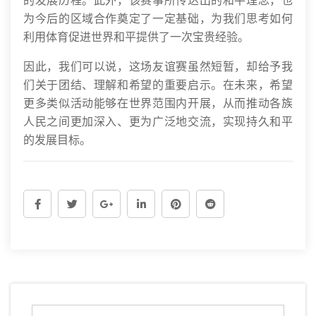
的发展历程。此外，该赛事所传达出的和平理念，也
为今后的区域合作奠定了一定基础，为我们思考如何
利用体育促进世界和平提供了一次宝贵经验。
因此，我们可以说，这场友谊赛虽然短暂，却给予我
们关于团结、理解和希望的重要启示。在未来，希望
更多类似活动能够在世界范围内开展，从而推动各族
人民之间更加深入、更为广泛地交流，实现持久和平
的发展目标。