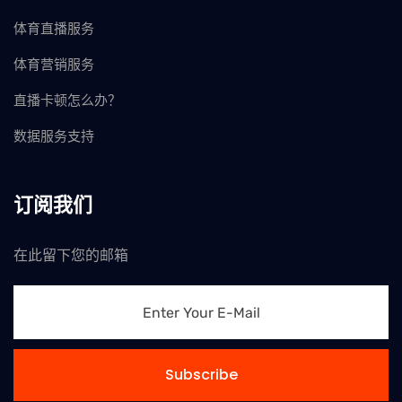
体育直播服务
体育营销服务
直播卡顿怎么办？
数据服务支持
订阅我们
在此留下您的邮箱
Subscribe