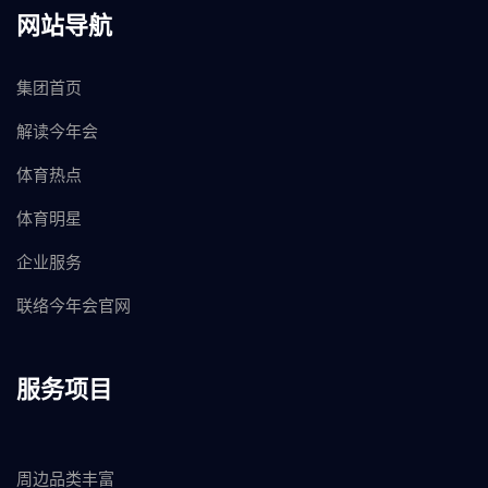
网站导航
集团首页
解读今年会
体育热点
体育明星
企业服务
联络今年会官网
服务项目
周边品类丰富