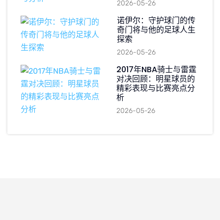
2026-05-26
诺伊尔：守护球门的传
奇门将与他的足球人生
探索
2026-05-26
2017年NBA骑士与雷霆
对决回顾：明星球员的
精彩表现与比赛亮点分
析
2026-05-26