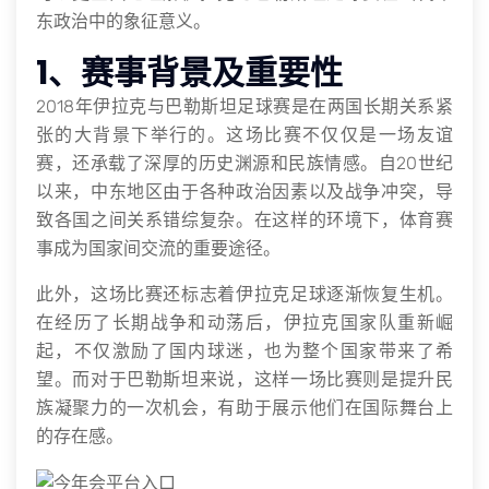
东政治中的象征意义。
1、赛事背景及重要性
2018年伊拉克与巴勒斯坦足球赛是在两国长期关系紧
张的大背景下举行的。这场比赛不仅仅是一场友谊
赛，还承载了深厚的历史渊源和民族情感。自20世纪
以来，中东地区由于各种政治因素以及战争冲突，导
致各国之间关系错综复杂。在这样的环境下，体育赛
事成为国家间交流的重要途径。
此外，这场比赛还标志着伊拉克足球逐渐恢复生机。
在经历了长期战争和动荡后，伊拉克国家队重新崛
起，不仅激励了国内球迷，也为整个国家带来了希
望。而对于巴勒斯坦来说，这样一场比赛则是提升民
族凝聚力的一次机会，有助于展示他们在国际舞台上
的存在感。