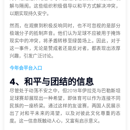
解与隔阂。这些组织积极倡导以和平方式解决冲突，
以期实现持久安宁。
然而，在观察到积极反响同时，也不可忽视的是部分
极端分子的抵制声音。他们认为足球不应被用于掩饰
现实中的冲突，将矛盾转移至绿茵场上。因此，对于
这一事件，无论是赞成者还是反对者，都表现出浓厚
兴趣，引发广泛讨论。
今年会平台入口
4、和平与团结的信息
尽管处于动荡不安之中，但2018年伊拉克与巴勒斯坦
足球赛却展现出一种希望，即体育可以作为连接不同
民族的一座桥梁。通过这样的友谊赛，两国人民展示
出了对和平未来的渴望，以及对彼此文化尊重的态
度。这一信息既触动人心，又富有启示意义。