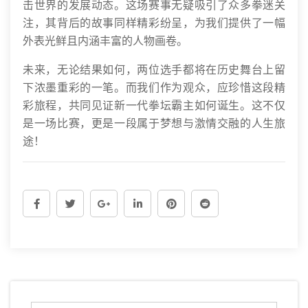
击世界的发展动态。这场赛事无疑吸引了众多拳迷关
注，其背后的故事同样精彩纷呈，为我们提供了一幅
外表光鲜且内涵丰富的人物画卷。
未来，无论结果如何，两位选手都将在历史舞台上留
下浓墨重彩的一笔。而我们作为观众，应珍惜这段精
彩旅程，共同见证新一代拳坛霸主如何诞生。这不仅
是一场比赛，更是一段属于梦想与激情交融的人生旅
途！