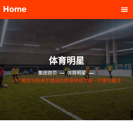
体育明星
集团首页
体育明星
UFC黑龙与科米尔激战在即谁将成为新一代拳坛霸主