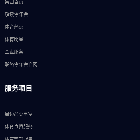
集团首页
解读今年会
体育热点
体育明星
企业服务
联络今年会官网
服务项目
周边品类丰富
体育直播服务
体育营销服务