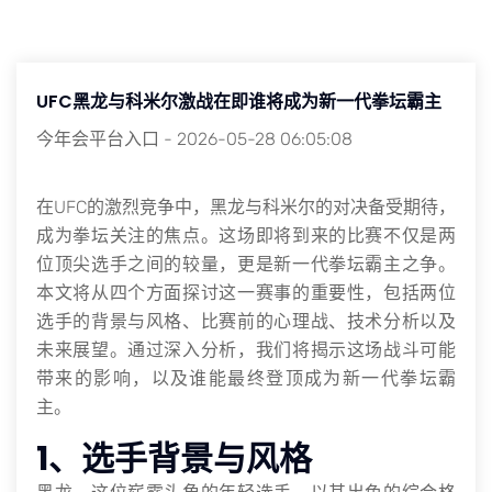
UFC黑龙与科米尔激战在即谁将成为新一代拳坛霸主
今年会平台入口
-
2026-05-28 06:05:08
在UFC的激烈竞争中，黑龙与科米尔的对决备受期待，
成为拳坛关注的焦点。这场即将到来的比赛不仅是两
位顶尖选手之间的较量，更是新一代拳坛霸主之争。
本文将从四个方面探讨这一赛事的重要性，包括两位
选手的背景与风格、比赛前的心理战、技术分析以及
未来展望。通过深入分析，我们将揭示这场战斗可能
带来的影响，以及谁能最终登顶成为新一代拳坛霸
主。
1、选手背景与风格