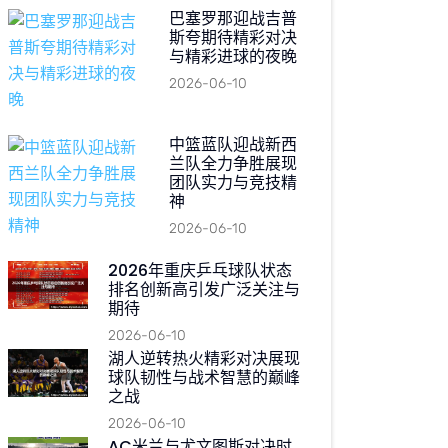
巴塞罗那迎战吉普
斯夸期待精彩对决
与精彩进球的夜晚
2026-06-10
中篮蓝队迎战新西
兰队全力争胜展现
团队实力与竞技精
神
2026-06-10
2026年重庆乒乓球队状态
排名创新高引发广泛关注与
期待
2026-06-10
湖人逆转热火精彩对决展现
球队韧性与战术智慧的巅峰
之战
2026-06-10
AC米兰与尤文图斯对决时