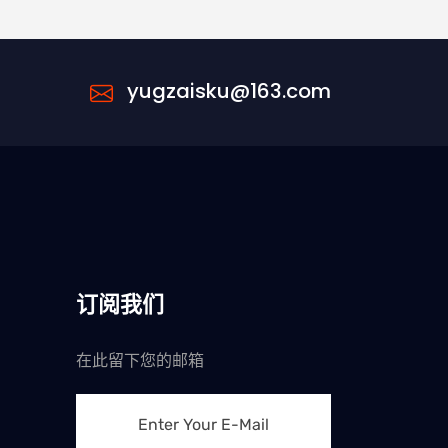
yugzaisku@163.com
订阅我们
在此留下您的邮箱