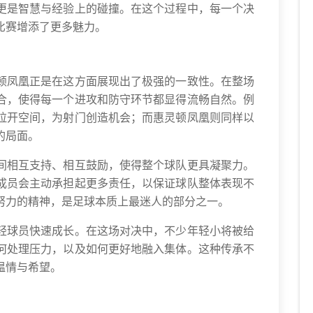
更是智慧与经验上的碰撞。在这个过程中，每一个决
比赛增添了更多魅力。
顿凤凰正是在这方面展现出了极强的一致性。在整场
合，使得每一个进攻和防守环节都显得流畅自然。例
拉开空间，为射门创造机会；而惠灵顿凤凰则同样以
的局面。
间相互支持、相互鼓励，使得整个球队更具凝聚力。
成员会主动承担起更多责任，以保证球队整体表现不
努力的精神，是足球本质上最迷人的部分之一。
轻球员快速成长。在这场对决中，不少年轻小将被给
何处理压力，以及如何更好地融入集体。这种传承不
温情与希望。