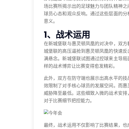
场比赛所揭示出的足球魅力与团队精神之
球员心态和观众反响。通过这些层面的分
意义。
1、战术运用
在新城堡联与惠灵顿凤凰的对决中，双方
城堡联的高压逼抢到惠灵顿凤凰的快速反
满悬念。新城堡联试图通过控球来主导局
样的战术博弈让比赛变得愈发精彩。
此外，双方在防守端也展示出高水平的技
效限制了对手核心球员的发展空间。而惠
威胁降至最低。这些细致入微的战术安排
对于比赛细节把控能力。
最终，战术运用不仅影响了比赛结果，也