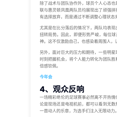
除了战术与团队协作外，球员个人心态也
联与惠灵顿凤凰两队员均展现出了顽强拼
有选择放弃，而是通过不断调整心理状态
尤其是在比分落后的情况下，两队均表现
扭转局势。因此，即便形势严峻，每位球
神。这不仅激励自己，也感染着周围人，
另外，面对巨大的压力和期待，一些明星
时刻把握机会，将个人能力转化为团队胜
倍感钦佩。
今年会
4、观众反响
一场精彩绝伦的足球赛事必然离不开热情
论是现场还是电视机前，都可以看到无数
一首动人的乐章，为选手们注入无限动力