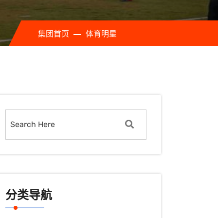
集团首页
体育明星
分类导航