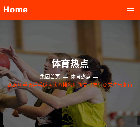
体育热点
集团首页
体育热点
2026年重庆乒乓球队状态排名创新高引发广泛关注与期待