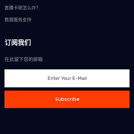
直播卡顿怎么办？
数据服务支持
订阅我们
在此留下您的邮箱
Subscribe