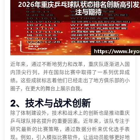
近年来，通过不断地努力和改革，重庆队逐渐进入国
内顶尖行列，并在国际比赛中取得了一系列优异成
绩。这些成就标志着他们已经走出了地方俱乐部的小
圈子，在更大的舞台上展示自我。
2、技术与战术创新
除了体制建设外，技术和战术上的创新也是推动重庆
乒乓球队排名提升的重要因素。近年来，该队专注于
研究最新的比赛策略，通过数据分析来优化选手表
现。例如，引入模拟比赛软件，让运动员能够更好地