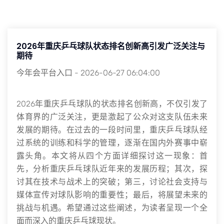
2026年重庆乒乓球队状态排名创新高引发广泛关注与
期待
今年会平台入口
-
2026-06-27 06:04:00
2026年重庆乒乓球队的状态排名创新高，不仅引发了
体育界的广泛关注，更是激起了公众对这支队伍未来
发展的期待。在过去的一段时间里，重庆乒乓球队经
过系统的训练和科学的管理，逐渐在国内外赛事中崭
露头角。本文将从四个方面详细探讨这一现象：首
先，分析重庆乒乓球队近年来的发展历程；其次，探
讨其在技术与战术上的突破；第三，讨论社会支持与
媒体宣传对球队影响的重要性；最后，将展望未来的
挑战与机遇。希望通过这些阐述，为读者呈现一个全
面而深入的重庆乒乓球现状。