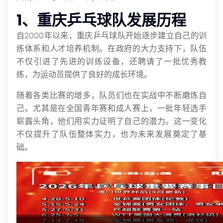
1、重庆乒乓球队发展历程
自2000年以来，重庆乒乓球队开始逐步建立自己的训
练体系和人才培养机制。在政府的大力支持下，队伍
不仅引进了先进的训练设备，还聘请了一批优秀教
练，为运动员提供了良好的成长环境。
随着各类比赛的增多，队员们也在实战中不断磨炼自
己。尤其是在全国青年赛和成人赛上，一批年轻选手
崭露头角，他们用实力证明了自己的潜力。这一变化
不仅提升了队伍整体实力，也为未来发展奠定了基
础。