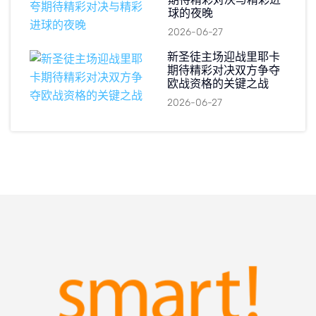
球的夜晚
2026-06-27
新圣徒主场迎战里耶卡
期待精彩对决双方争夺
欧战资格的关键之战
2026-06-27