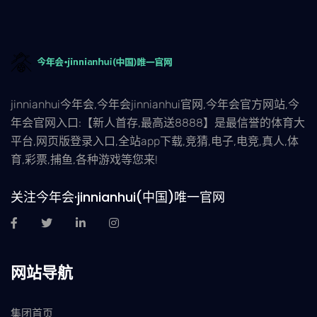
jinnianhui今年会,今年会jinnianhui官网,今年会官方网站,今
年会官网入口:【新人首存,最高送8888】是最信誉的体育大
平台,网页版登录入口,全站app下载,竞猜,电子,电竞,真人,体
育,彩票,捕鱼,各种游戏等您来!
关注今年会·jinnianhui(中国)唯一官网
网站导航
集团首页