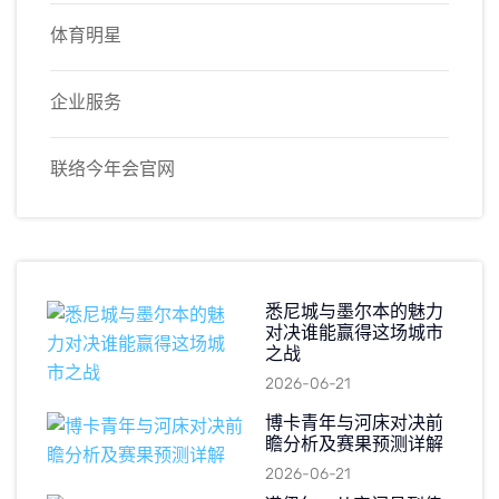
体育明星
企业服务
联络今年会官网
悉尼城与墨尔本的魅力
对决谁能赢得这场城市
之战
2026-06-21
博卡青年与河床对决前
瞻分析及赛果预测详解
2026-06-21