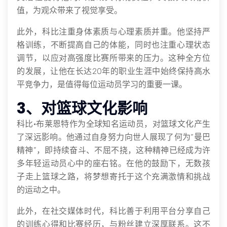
值，为观众带来了视觉享受。
此外，科比注重身体素质与心理素质并重。他坚持严
格训练，不断提高自己的体能，同时也注重心理状态
调节，以应对高强度比赛所带来的压力。这种全方位
的发展，让他在长达20年的职业生涯中始终保持高水
平竞争力，是值得每位运动员学习的重要一课。
3、对篮球文化影响
科比·布莱恩特作为全球知名运动员，对篮球文化产生
了深远影响。他通过自身努力向世人展现了何为“曼巴
精神”，即持续奋斗、不屈不挠，这种精神已经成为许
多年轻运动员心中的座右铭。在他的鼓励下，无数孩
子走上篮球之路，将梦想寄托于这个充满激情和挑战
的运动之中。
此外，在社交媒体时代，科比善于利用平台分享自己
的训练心得和比赛经历，与粉丝建立深厚联系。这不