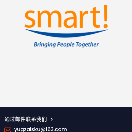
通过邮件联系我们->
yugzaisku@163.com