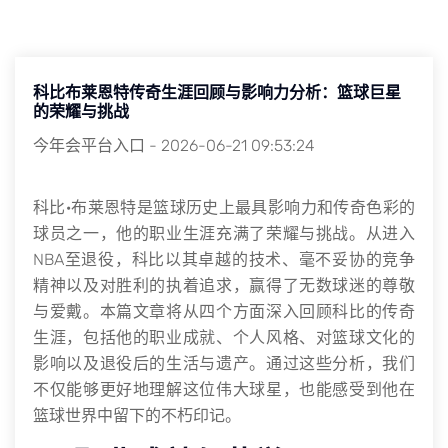
科比布莱恩特传奇生涯回顾与影响力分析：篮球巨星
的荣耀与挑战
今年会平台入口
-
2026-06-21 09:53:24
科比·布莱恩特是篮球历史上最具影响力和传奇色彩的
球员之一，他的职业生涯充满了荣耀与挑战。从进入
NBA至退役，科比以其卓越的技术、毫不妥协的竞争
精神以及对胜利的执着追求，赢得了无数球迷的尊敬
与爱戴。本篇文章将从四个方面深入回顾科比的传奇
生涯，包括他的职业成就、个人风格、对篮球文化的
影响以及退役后的生活与遗产。通过这些分析，我们
不仅能够更好地理解这位伟大球星，也能感受到他在
篮球世界中留下的不朽印记。