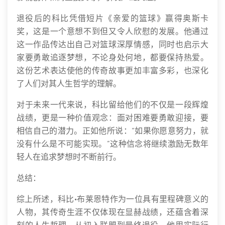
退役后的科比凭借短片《亲爱的篮球》赢得奥斯卡
奖，这是一个意想不到但又令人欣慰的发展。他通过
这一作品传达出自己对篮球深厚情感，同时也启示大
家要勇敢追逐梦想，不论身处何地，都要保持热爱。
这份艺术表达使他的传奇故事更加丰富多彩，也深化
了人们对其人生哲学的理解。
对于未来一代来说，科比留给他们的不仅是一段辉煌
战绩，更是一种价值观念：面对困难要勇敢迎接，要
相信自己的潜力。正如他所说：“如果你愿意努力，就
没有什么是不可能实现。”这种信念将继续激励无数年
轻人在追求梦想时不断前行。
总结：
综上所述，科比·布莱恩特作为一位具有里程碑意义的
人物，其传奇生涯不仅体现在显赫战绩，还蕴含着深