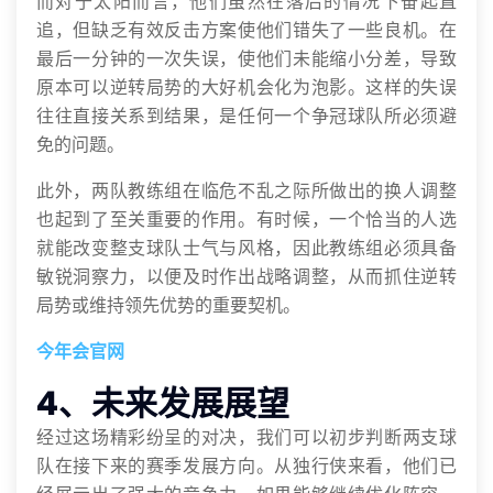
而对于太阳而言，他们虽然在落后的情况下奋起直
追，但缺乏有效反击方案使他们错失了一些良机。在
最后一分钟的一次失误，使他们未能缩小分差，导致
原本可以逆转局势的大好机会化为泡影。这样的失误
往往直接关系到结果，是任何一个争冠球队所必须避
免的问题。
此外，两队教练组在临危不乱之际所做出的换人调整
也起到了至关重要的作用。有时候，一个恰当的人选
就能改变整支球队士气与风格，因此教练组必须具备
敏锐洞察力，以便及时作出战略调整，从而抓住逆转
局势或维持领先优势的重要契机。
今年会官网
4、未来发展展望
经过这场精彩纷呈的对决，我们可以初步判断两支球
队在接下来的赛季发展方向。从独行侠来看，他们已