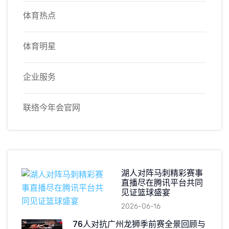
体育热点
体育明星
企业服务
联络今年会官网
湖人对阵马刺精彩赛事
直播尽在腾讯平台共同
见证篮球盛宴
2026-06-16
76人对抗广州龙狮季前赛全景回顾与