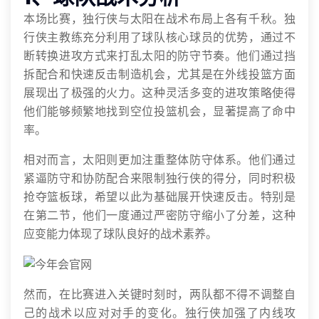
本场比赛，独行侠与太阳在战术布局上各有千秋。独
行侠主教练充分利用了球队核心球员的优势，通过不
断转换进攻方式来打乱太阳的防守节奏。他们通过挡
拆配合和快速反击制造机会，尤其是在外线投篮方面
展现出了极强的火力。这种灵活多变的进攻策略使得
他们能够频繁地找到空位投篮机会，显著提高了命中
率。
相对而言，太阳则更加注重整体防守体系。他们通过
紧逼防守和协防配合来限制独行侠的得分，同时积极
抢夺篮板球，希望以此为基础展开快速反击。特别是
在第二节，他们一度通过严密防守缩小了分差，这种
应变能力体现了球队良好的战术素养。
然而，在比赛进入关键时刻时，两队都不得不调整自
己的战术以应对对手的变化。独行侠加强了内线攻