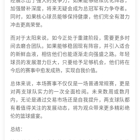
经展示出了强大的竞争力，如果能够继续优化阵容，
加强替补深度，将来无疑会成为总冠军有力争夺者。
同时，如果核心球员能够保持健康，他们完全有潜力
冲击更高荣誉。
而对于太阳来说，如今正处于重建阶段，需要更多时
间去磨合团队。如果能够稳固现有阵容，并引入适合
的新鲜血液，相信他们也能逐渐走向强盛之路。年轻
球员的发展潜力巨大，只要给予足够机会，他们将在
今后的赛事中愈发成熟，实现自我价值。
总体来说，本场赛事不仅仅是一场普通常规赛，更是
对两支球队实力的一次全面检阅。未来数周或数月
内，无论是通过交易市场还是自我提升，两支球队都
有着值得关注的发展动态，将为观众带来更多精彩绝
伦的篮球盛宴。
总结：