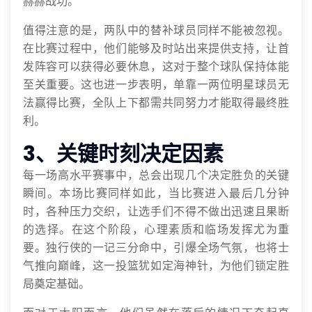
赫赫战功。
值得注意的是，两队中的替补球员同样不能被忽视。
在比赛过程中，他们能够及时站出来提供支持，让首
发阵容可以获得必要休息，这对于整个球队保持体能
至关重要。这也进一步表明，单靠一两位明星球员无
法赢得比赛，全队上下都需共同努力才能取得最终胜
利。
3、关键时刻决定因素
每一场高水平赛事中，总会出现几个决定胜负的关键
瞬间。本场比赛同样如此，当比赛进入最后几分钟
时，各种压力交织，让选手们不得不做出迅速且果断
的选择。在这个阶段，心理素质和临场发挥尤为重
要。独行侠的一记三分命中，引爆全场气氛，也将士
气推向巅峰，这一投篮犹如定海神针，为他们锁定胜
局奠定基础。