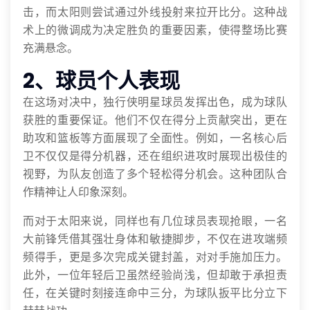
击，而太阳则尝试通过外线投射来拉开比分。这种战
术上的微调成为决定胜负的重要因素，使得整场比赛
充满悬念。
2、球员个人表现
在这场对决中，独行侠明星球员发挥出色，成为球队
获胜的重要保证。他们不仅在得分上贡献突出，更在
助攻和篮板等方面展现了全面性。例如，一名核心后
卫不仅仅是得分机器，还在组织进攻时展现出极佳的
视野，为队友创造了多个轻松得分机会。这种团队合
作精神让人印象深刻。
而对于太阳来说，同样也有几位球员表现抢眼，一名
大前锋凭借其强壮身体和敏捷脚步，不仅在进攻端频
频得手，更是多次完成关键封盖，对对手施加压力。
此外，一位年轻后卫虽然经验尚浅，但却敢于承担责
任，在关键时刻接连命中三分，为球队扳平比分立下