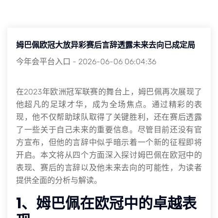
姆巴佩欧冠大放异彩赛后言辞透露未来去向已成定局
今年会平台入口
-
2026-06-06 06:04:36
在2023年欧洲冠军联赛的舞台上，姆巴佩再次展现了
他超凡的足球才华，成为全场焦点。通过精彩的表
现，他不仅帮助球队取得了关键胜利，还在赛后透露
了一些关于自己未来的重要信息。尽管目前还没有官
方宣布，但他的言辞中似乎暗示着一个新的征程即将
开启。本文将从四个方面深入探讨姆巴佩在欧冠中的
表现、赛后的言辞以及他未来去向的可能性，为读者
提供全面的分析与解读。
1、姆巴佩在欧冠中的卓越表