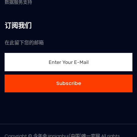
数据服务支持
订阅我们
在此留下您的邮箱
Subscribe
Copyright © 今年会·jinnianhui(中国)唯一官网 All rights