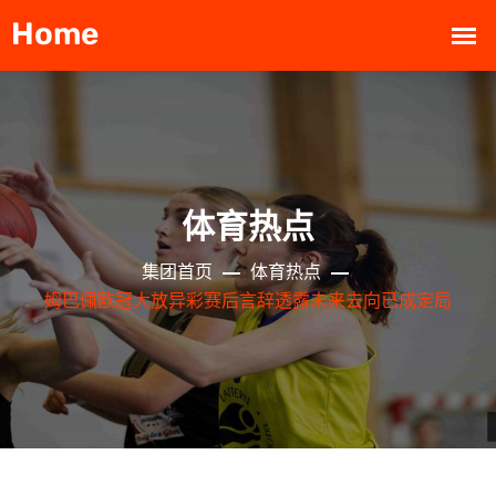
体育热点
集团首页
体育热点
姆巴佩欧冠大放异彩赛后言辞透露未来去向已成定局