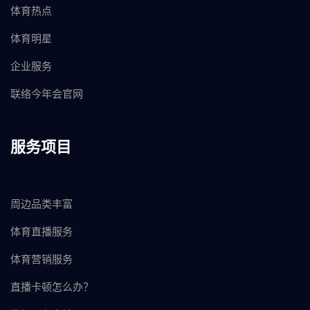
体育热点
体育明星
企业服务
联络今年会官网
服务项目
周边品类丰富
体育直播服务
体育营销服务
直播卡顿怎么办？