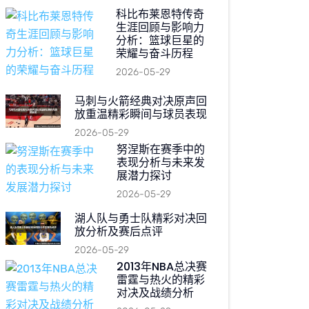
科比布莱恩特传奇
生涯回顾与影响力
分析：篮球巨星的
荣耀与奋斗历程
2026-05-29
马刺与火箭经典对决原声回
放重温精彩瞬间与球员表现
2026-05-29
努涅斯在赛季中的
表现分析与未来发
展潜力探讨
2026-05-29
湖人队与勇士队精彩对决回
放分析及赛后点评
2026-05-29
2013年NBA总决赛
雷霆与热火的精彩
对决及战绩分析