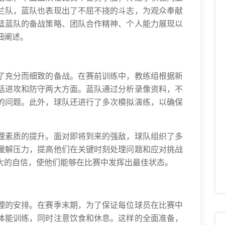
兰队，蓝队也表现出了不屈不挠的斗志，为观众奉献
篮蓝队的备战策略、团队合作精神、个人能力展现以
细阐述。
了充分而细致的备战。在赛前训练中，教练组根据新
括进攻和防守两大方面。蓝队通过分析录像资料，不
的问题。此外，球队还进行了多次模拟演练，以确保
理素质的提升。面对即将到来的强敌，球队组织了多
缓解压力，提高他们在关键时刻处理问题和应对挑战
大的自信，使他们能够在比赛中发挥出最佳状态。
理的安排。在赛季末期，为了保证每位球员在比赛中
体能训练，同时注意饮食和休息。这样的全面准备，