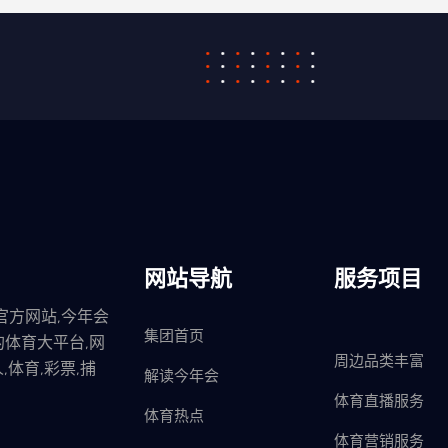
网站导航
服务项目
今年会官方网站,今年会
集团首页
的体育大平台,网
周边品类丰富
,体育,彩票,捕
解读今年会
体育直播服务
体育热点
体育营销服务