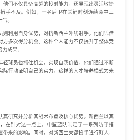
。他们不仅具备高超的投射能力，还展现出灵活敏捷
到措手不及。例如，一名后卫在关键时刻连续命中三
士气。
员则利用自身优势，对抗新西兰外线射手。他们凭借
对方多次得分机会。这种个人能力不仅提升了整体竞
努力成果。
年轻球员也抓住机会，实现自我价值。他们通过不断
实际行动证明自己的实力，这样的人才培养模式为未
认真研究并分析其战术布置及核心优势。新西兰以其
此，在针对这一点上，中篮蓝队制定了一系列防守措
度带来的影响。同时，对新西兰关键投手进行盯人，