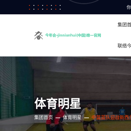
你
集团
联络
体育明星
集团首页
体育明星
中篮蓝队迎战新西