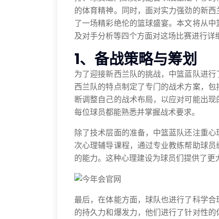
的体育精神。同时，面对实力强劲的新西
了一场精彩绝伦的篮球盛宴。本文将从中
及对手分析等四个方面对这场比赛进行详
1、备战策略与筹划
为了迎接新西兰队的挑战，中篮蓝队进行
西兰队的特点制定了专门的战术方案，包
断调整自己的战术布局，以应对可能出现
每位球员都能熟悉并掌握战术要求。
除了技术层面的准备，中篮蓝队还注重心
次心理辅导课程，通过专业教练帮助球员
的能力。这种心理建设为球员们提供了更
最后，在体能方面，球队也进行了科学合
的持久力和爆发力，他们进行了针对性的