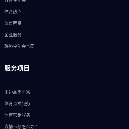
解读今年会
体育热点
体育明星
企业服务
联络今年会官网
服务项目
周边品类丰富
体育直播服务
体育营销服务
直播卡顿怎么办？