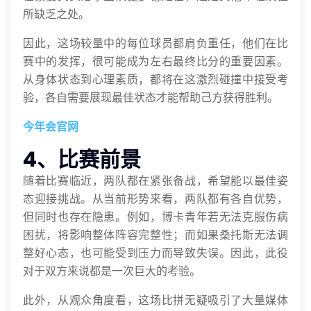
所缺乏之处。
因此，这场较量中的每位球员都肩负重任，他们在比
赛中的发挥，很可能成为左右最终比分的重要因素。
从身体状态到心理素质，都将在这激烈碰撞中接受考
验，各自需要展现最佳状态才能帮助己方获得胜利。
今年会官网
4、比赛前景
随着比赛临近，两队都在紧张备战，希望能以最佳姿
态迎接挑战。从当前形势来看，两队都有各自优势，
但同时也存在隐患。例如，博卡青年若无法克服伤病
困扰，将影响整体阵容完整性；而如果桑托斯无法调
整好心态，也可能受到压力而导致失误。因此，此役
对于双方来说都是一次巨大的考验。
此外，从观众角度看，这场比拼无疑吸引了大量媒体