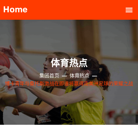
体育热点
集团首页
体育热点
博卡青年与桑托斯激战在即谁将赢得南美洲足球的荣耀之战