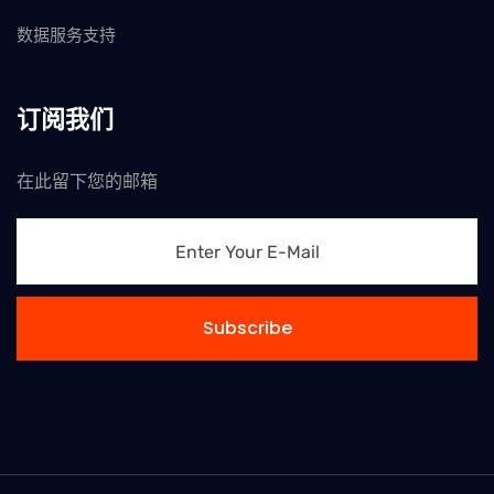
数据服务支持
订阅我们
在此留下您的邮箱
Subscribe