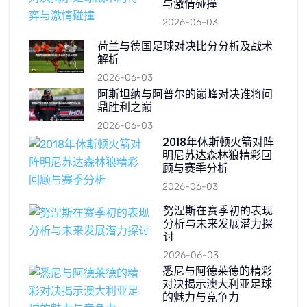
与激情碰撞
2026-06-03
荷兰与德国足球对决比分分析及战术
解析
2026-06-03
阿斯坦纳与阿普尔的巅峰对决谁将问
鼎胜利之巅
2026-06-03
2018年休斯顿火箭对阵
明尼苏达森林狼精彩回
顾与赛季分析
2026-06-03
努涅斯在赛季初的表现
分析与未来发展潜力探
讨
2026-06-03
悉尼与阿德莱德的精彩
对决揭示澳大利亚足球
的魅力与竞争力