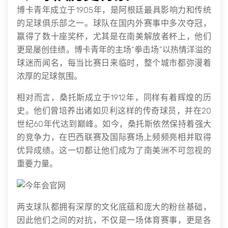
博卡青年成立于1905年，是阿根廷最具影响力和传统
的足球俱乐部之一。球队在国内外赛事中多次夺冠，
赢得了数十座奖杯，尤其是在南美解放者杯上，他们
更是屡创佳绩。博卡青年的主场“拳击场”以热情洋溢的
球迷而闻名，每当比赛日来临时，整个城市都弥漫着
浓厚的足球氛围。
相对而言，桑托斯成立于1912年，同样有着辉煌的历
史。他们曾培养出诸如贝利这样的传奇球员，并在20
世纪60年代达到巅峰。如今，桑托斯依然保持着强大
的竞争力，在巴西联赛及国际赛场上频频亮相并取得
优异成绩。这一切都让他们成为了南美洲不可忽视的
重要力量。
两支球队都拥有深厚的文化底蕴和庞大的粉丝基础，
因此他们之间的对抗，不仅是一场体育赛事，更是各