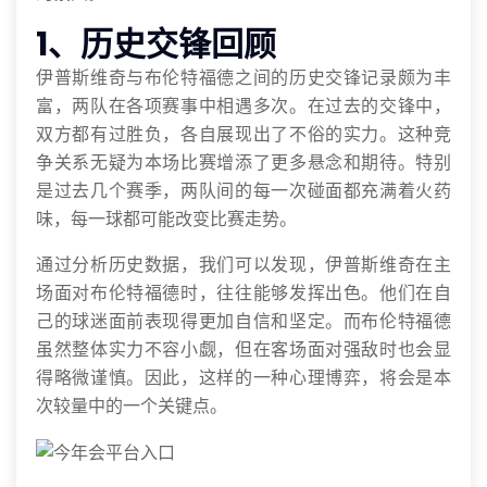
1、历史交锋回顾
伊普斯维奇与布伦特福德之间的历史交锋记录颇为丰
富，两队在各项赛事中相遇多次。在过去的交锋中，
双方都有过胜负，各自展现出了不俗的实力。这种竞
争关系无疑为本场比赛增添了更多悬念和期待。特别
是过去几个赛季，两队间的每一次碰面都充满着火药
味，每一球都可能改变比赛走势。
通过分析历史数据，我们可以发现，伊普斯维奇在主
场面对布伦特福德时，往往能够发挥出色。他们在自
己的球迷面前表现得更加自信和坚定。而布伦特福德
虽然整体实力不容小觑，但在客场面对强敌时也会显
得略微谨慎。因此，这样的一种心理博弈，将会是本
次较量中的一个关键点。