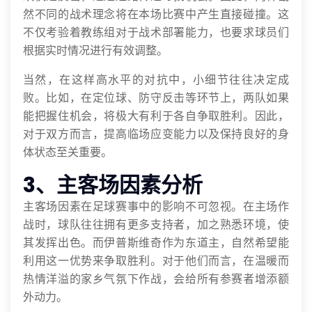
然不同的战术理念将在本场比赛中产生直接碰撞。这
不仅考验着教练组对于战术部署能力，也要求球员们
根据实时情况进行有效调整。
当然，在这样高水平的对抗中，小细节往往决定成
败。比如，在定位球、防守反击等环节上，两队如果
能把握住机会，将极大有利于各自争取胜利。因此，
对于双方而言，提高临场应变能力以及保持良好的身
体状态至关重要。
3、主客场因素分析
主客场因素在足球赛事中的影响不可忽视。在主场作
战时，球队往往拥有更多支持者，加之熟悉环境，使
其发挥出色。而伊普斯维奇作为东道主，自然希望能
利用这一优势来争取胜利。对于他们而言，在温暖而
热情洋溢的家乡气氛下作战，会给所有参赛者增添额
外动力。