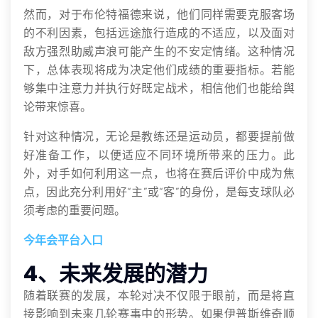
然而，对于布伦特福德来说，他们同样需要克服客场
的不利因素，包括远途旅行造成的不适应，以及面对
敌方强烈助威声浪可能产生的不安定情绪。这种情况
下，总体表现将成为决定他们成绩的重要指标。若能
够集中注意力并执行好既定战术，相信他们也能给舆
论带来惊喜。
针对这种情况，无论是教练还是运动员，都要提前做
好准备工作，以便适应不同环境所带来的压力。此
外，对手如何利用这一点，也将在赛后评价中成为焦
点，因此充分利用好“主”或“客”的身份，是每支球队必
须考虑的重要问题。
今年会平台入口
4、未来发展的潜力
随着联赛的发展，本轮对决不仅限于眼前，而是将直
接影响到未来几轮赛事中的形势。如果伊普斯维奇顺