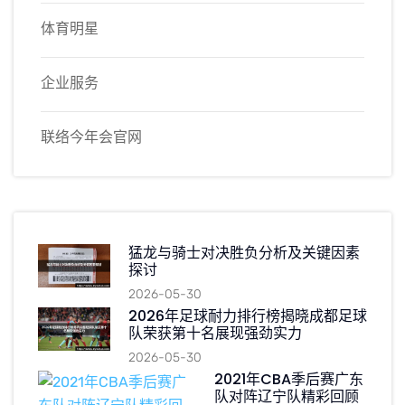
体育明星
企业服务
联络今年会官网
猛龙与骑士对决胜负分析及关键因素
探讨
2026-05-30
2026年足球耐力排行榜揭晓成都足球
队荣获第十名展现强劲实力
2026-05-30
2021年CBA季后赛广东
队对阵辽宁队精彩回顾