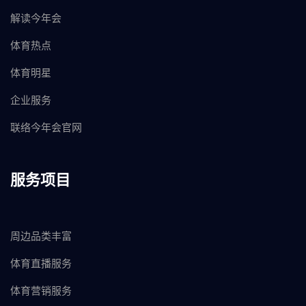
解读今年会
体育热点
体育明星
企业服务
联络今年会官网
服务项目
周边品类丰富
体育直播服务
体育营销服务