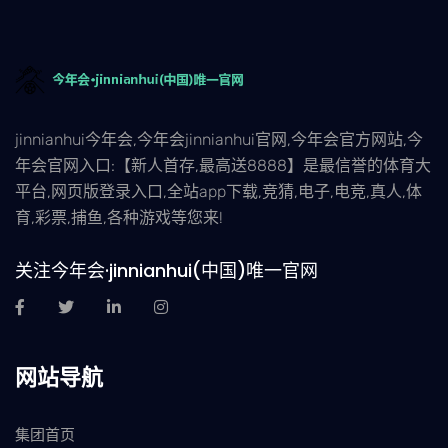
jinnianhui今年会,今年会jinnianhui官网,今年会官方网站,今
年会官网入口:【新人首存,最高送8888】是最信誉的体育大
平台,网页版登录入口,全站app下载,竞猜,电子,电竞,真人,体
育,彩票,捕鱼,各种游戏等您来!
关注今年会·jinnianhui(中国)唯一官网
网站导航
集团首页