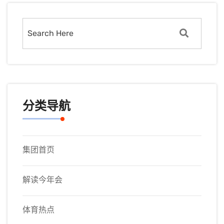
分类导航
集团首页
解读今年会
体育热点