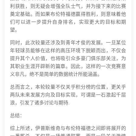
利获胜，则无疑会增强全队士气，并为接下来的比赛
奠定基础。而如果布伦特福德赢得胜利，则意味着他
们可以进一步提升自身排名，实现更大的目标和期
望。
同时，此次较量还涉及到青年才俊的发展。一旦某位
年轻球员能够在这样的高压环境下脱颖而出，不仅会
提升其个人价值，也将吸引众多豪门俱乐部关注，为
其职业生涯开辟新的篇章。因此，这样的一次竞赛意
义非凡，绝不是简单的数据统计所能涵盖。
总而言之，本轮较量不仅关乎积分榜的位置，更关乎
两队未来发展方向及目标实现，可谓是一石激起千层
浪，引发了诸多讨论与期待.
总结：
综上所述，伊普斯维奇与布伦特福德之间即将展开的