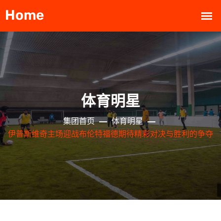
体育明星
集团首页
体育明星
伊普斯维奇主场迎战布伦特福德期待精彩对决与胜利的争夺