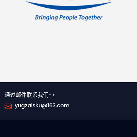
通过邮件联系我们->
yugzaisku@163.com