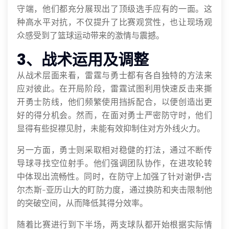
守端，他们都充分展现出了顶级选手应有的一面。这
种高水平对抗，不仅提升了比赛观赏性，也让现场观
众感受到了篮球运动带来的激情与震撼。
3、战术运用及调整
从战术层面来看，雷霆与勇士都有各自独特的方法来
应对彼此。在开局阶段，雷霆试图利用快速反击来撕
开勇士防线，他们频繁使用挡拆配合，以便创造出更
好的得分机会。然而，在面对勇士严密防守时，他们
显得有些捉襟见肘，未能有效抑制住对方外线火力。
另一方面，勇士则采取相对稳健的打法，通过不断传
导球寻找空位射手。他们强调团队协作，在进攻轮转
中体现出流畅性。同时，在防守上加强了针对谢伊·吉
尔杰斯-亚历山大的盯防力度，通过换防和夹击限制他
的突破空间，从而降低其得分效率。
随着比赛进行到下半场，两支球队都开始根据实际情