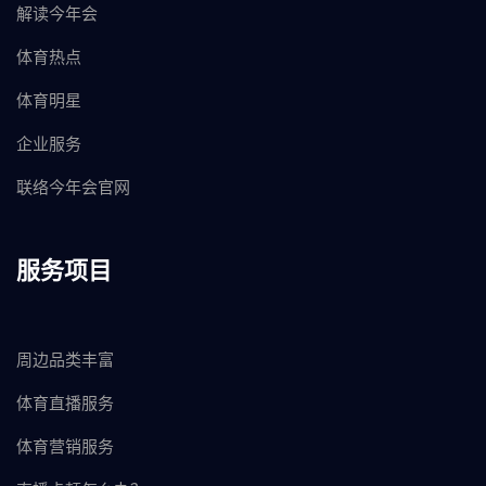
解读今年会
体育热点
体育明星
企业服务
联络今年会官网
服务项目
周边品类丰富
体育直播服务
体育营销服务