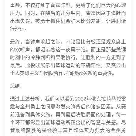
重锤，不仅打乱了雷霆阵型，更给了他们巨大的心理
压力。同时，在随后的几分钟内，雷霆因急于追赶而
出现失误，被勇士抓住机会扩大比分差距，让胜利渐
行渐远。
最终，当钟声响起之际，不论是比分板还是观众席上
的欢呼声，都昭示着这一夜属于谁。而正是那些关键
时刻中的冷静判断和果敢执行，让胜利的一方走到了
最后。此役既展示出篮球运动的不确定性，又突显出
个人英雄主义与团队合作之间微妙关系的重要性。
总结：
通过上述分析，我们可以看到2022年俄克拉荷马城雷
霆与金州勇士之间那激烈交锋背后的诸多因素。从赛
前准备到具体实施，再到最后决胜局面的处理，每一
个环节都彰显出篮球运动所蕴含出的智慧与美感。尽
管最终获胜的是经验丰富且整体实力强大的金州勇