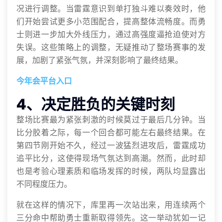
况进行调整。当雷霆意识到单打独斗难以奏效时，他
们开始尝试更多小范围配合，提高整体流畅度。而勇
士则进一步加大外线压力，通过高强度逼抢迫使对方
失误。这些策略上的调整，无疑推动了整场赛事的发
展，加剧了紧张气氛，并深刻影响了最终结果。
今年会平台入口
4、决定胜负的关键时刻
整场比赛最为紧张刺激的时候莫过于最后几分钟。当
比分胶着之际，每一个回合都可能左右最终结果。在
第四节刚开始不久，经过一波猛烈进攻后，雷霆成功
追平比分，这使得现场气氛达到高潮。然而，此时却
也是考验心理素质和临场发挥的时候，两队均显露出
不同程度压力。
就在这样的情况下，库里再一次站出来，用连续两个
三分命中帮助勇士重新取得领先。这一举动犹如一记