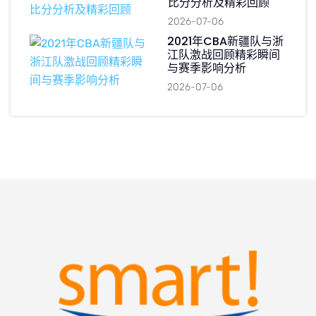
比分分析及精彩回顾
2026-07-06
2021年CBA新疆队与浙
江队激战回顾精彩瞬间
与赛季影响分析
2026-07-06