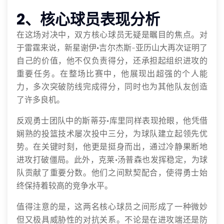
2、核心球员表现分析
在这场对决中，双方核心球员无疑是瞩目的焦点。对
于雷霆来说，新星谢伊·吉尔杰斯-亚历山大再次证明了
自己的价值，他不仅负责得分，还承担起组织进攻的
重要任务。在整场比赛中，他展现出超强的个人能
力，多次突破防线完成得分，同时也为其他队友创造
了许多良机。
反观勇士团队中的斯蒂芬·库里同样表现抢眼，他凭借
娴熟的投篮技术屡次投中三分，为球队建立起领先优
势。在关键时刻，他更是挺身而出，通过冷静果断地
进攻打破僵局。此外，克莱·汤普森也发挥稳定，为球
队贡献了重要分数。他们之间默契配合，使得勇士始
终保持着较高的竞争水平。
值得注意的是，这两名核心球员之间形成了一种微妙
但又极具威胁性的对抗关系。不论是在进攻端还是防