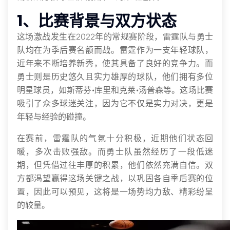
1、比赛背景与双方状态
这场激战发生在2022年的常规赛阶段，雷霆队与勇士
队均在为季后赛名额而战。雷霆作为一支年轻球队，
近年来不断培养新秀，使其具备了良好的竞争力。而
勇士则是历史悠久且实力雄厚的球队，他们拥有多位
明星球员，如斯蒂芬·库里和克莱·汤普森等。这场比赛
吸引了众多球迷关注，因为它不仅是实力对决，更是
年轻与经验的碰撞。
在赛前，雷霆队的气氛十分积极，近期他们状态回
暖，多次击败强敌。而勇士队虽然经历了一段低迷
期，但凭借过往丰厚的积累，他们依然充满自信。双
方都渴望赢得这场关键之战，以巩固各自季后赛的位
置，因此可以预见，这将是一场势均力敌、精彩纷呈
的较量。