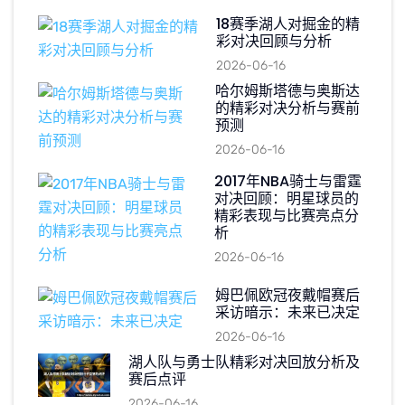
18赛季湖人对掘金的精
彩对决回顾与分析
2026-06-16
哈尔姆斯塔德与奥斯达
的精彩对决分析与赛前
预测
2026-06-16
2017年NBA骑士与雷霆
对决回顾：明星球员的
精彩表现与比赛亮点分
析
2026-06-16
姆巴佩欧冠夜戴帽赛后
采访暗示：未来已决定
2026-06-16
湖人队与勇士队精彩对决回放分析及
赛后点评
2026-06-16