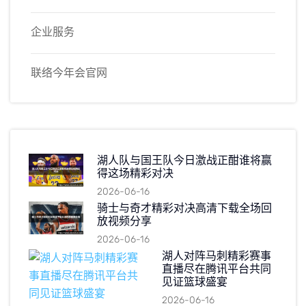
企业服务
联络今年会官网
湖人队与国王队今日激战正酣谁将赢
得这场精彩对决
2026-06-16
骑士与奇才精彩对决高清下载全场回
放视频分享
2026-06-16
湖人对阵马刺精彩赛事
直播尽在腾讯平台共同
见证篮球盛宴
2026-06-16