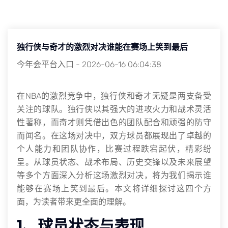
独行侠与奇才的激烈对决谁能在赛场上笑到最后
今年会平台入口
-
2026-06-16 06:04:38
在NBA的激烈竞争中，独行侠和奇才无疑是两支备受
关注的球队。独行侠以其强大的进攻火力和战术灵活
性著称，而奇才则凭借出色的团队配合和顽强的防守
而闻名。在这场对决中，双方球员都展现出了卓越的
个人能力和团队协作，比赛过程跌宕起伏，精彩纷
呈。从球员状态、战术布局、历史交锋以及未来展望
等多个方面深入分析这场激烈对决，将为我们揭示谁
能够在赛场上笑到最后。本文将详细探讨这四个方
面，为读者带来更全面的理解。
1、球员状态与表现