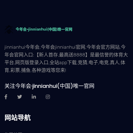
jinnianhui今年会,今年会jinnianhui官网,今年会官方网站,今
年会官网入口:【新人首存,最高送8888】是最信誉的体育大
平台,网页版登录入口,全站app下载,竞猜,电子,电竞,真人,体
育,彩票,捕鱼,各种游戏等您来!
关注今年会·jinnianhui(中国)唯一官网
网站导航