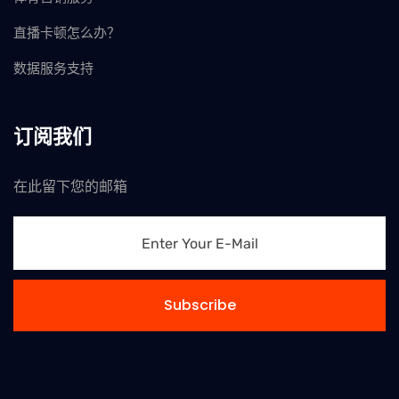
直播卡顿怎么办？
数据服务支持
订阅我们
在此留下您的邮箱
Subscribe