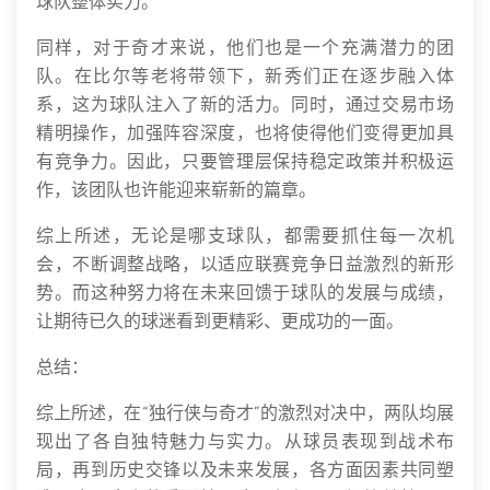
球队整体实力。
同样，对于奇才来说，他们也是一个充满潜力的团
队。在比尔等老将带领下，新秀们正在逐步融入体
系，这为球队注入了新的活力。同时，通过交易市场
精明操作，加强阵容深度，也将使得他们变得更加具
有竞争力。因此，只要管理层保持稳定政策并积极运
作，该团队也许能迎来崭新的篇章。
综上所述，无论是哪支球队，都需要抓住每一次机
会，不断调整战略，以适应联赛竞争日益激烈的新形
势。而这种努力将在未来回馈于球队的发展与成绩，
让期待已久的球迷看到更精彩、更成功的一面。
总结：
综上所述，在“独行侠与奇才”的激烈对决中，两队均展
现出了各自独特魅力与实力。从球员表现到战术布
局，再到历史交锋以及未来发展，各方面因素共同塑